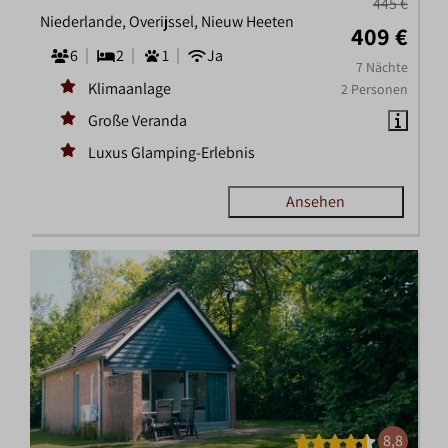
445 €
Niederlande, Overijssel, Nieuw Heeten
409 €
6
2
1
Ja
7 Nächte
Klimaanlage
2 Personen
Große Veranda
Luxus Glamping-Erlebnis
Ansehen
8,8