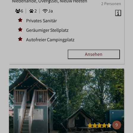
Niederlande, Overijssel, Nieuw Heeten
2 Personen
6
2
Ja
Privates Sanitär
Geräumiger Stellplatz
Autofreier Campingplatz
Ansehen
9