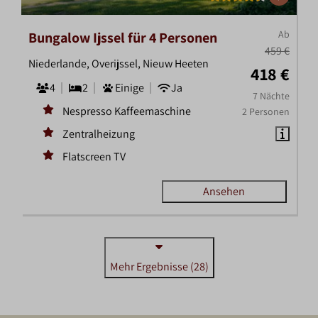
Ab
Bungalow Ijssel für 4 Personen
459 €
Niederlande, Overijssel, Nieuw Heeten
418 €
4
2
Einige
Ja
7 Nächte
Nespresso Kaffeemaschine
2 Personen
Zentralheizung
Flatscreen TV
Ansehen
Mehr Ergebnisse (28)