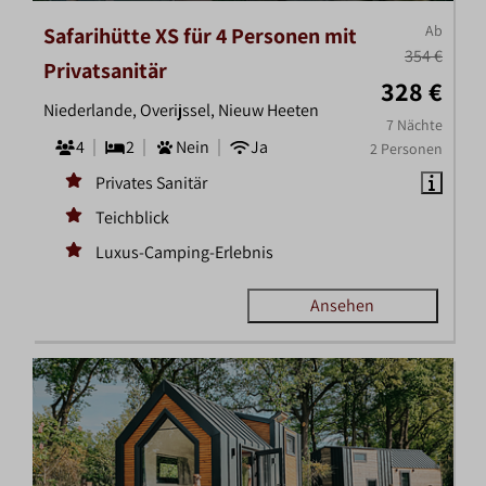
Ab
Safarihütte XS für 4 Personen mit
354 €
Privatsanitär
328 €
Niederlande, Overijssel, Nieuw Heeten
7 Nächte
4
2
Nein
Ja
2 Personen
Privates Sanitär
Teichblick
Luxus-Camping-Erlebnis
Ansehen