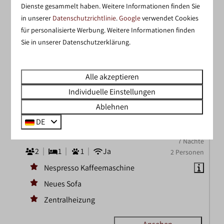
Dienste gesammelt haben. Weitere Informationen finden Sie
in unserer
Datenschutzrichtlinie
.
Google
verwendet Cookies
für personalisierte Werbung. Weitere Informationen finden
Sie in unserer Datenschutzerklärung.
8,9
Alle akzeptieren
Individuelle Einstellungen
Ab
Bungalow Berkel für 2 Personen
Ablehnen
405 €
Plus
DE
367 €
Niederlande, Overijssel, Nieuw Heeten
7 Nächte
2
1
1
Ja
2 Personen
Nespresso Kaffeemaschine
Neues Sofa
Zentralheizung