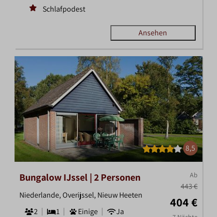
Schlafpodest
Ansehen
8,5
Ab
Bungalow IJssel | 2 Personen
443 €
Niederlande, Overijssel, Nieuw Heeten
404 €
2
1
Einige
Ja