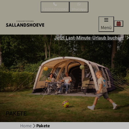
+31(0)572321342
WhatsApp
Menü
Jetzt Last-Minute-Urlaub buchen!
PAKETE
Home
Pakete