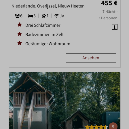
455 €
Niederlande, Overijssel, Nieuw Heeten
7 Nächte
6
3
1
Ja
2 Personen
Drei Schlafzimmer
Badezimmer im Zelt
Geräumiger Wohnraum
Ansehen
9