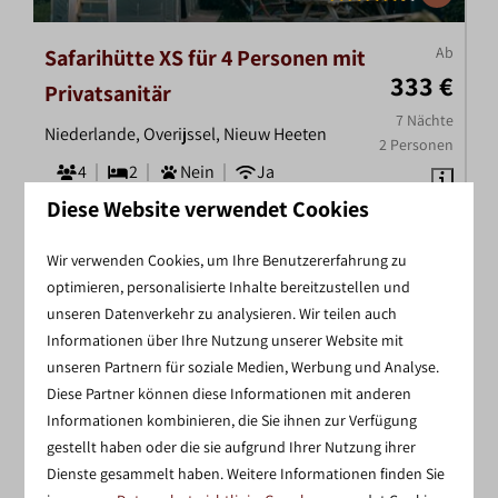
Ab
Safarihütte XS für 4 Personen mit
333 €
Privatsanitär
7 Nächte
Niederlande, Overijssel, Nieuw Heeten
2 Personen
4
2
Nein
Ja
Diese Website verwendet Cookies
Privates Sanitär
Teichblick
Wir verwenden Cookies, um Ihre Benutzererfahrung zu
Luxus-Camping-Erlebnis
optimieren, personalisierte Inhalte bereitzustellen und
unseren Datenverkehr zu analysieren. Wir teilen auch
Ansehen
Informationen über Ihre Nutzung unserer Website mit
unseren Partnern für soziale Medien, Werbung und Analyse.
Diese Partner können diese Informationen mit anderen
Informationen kombinieren, die Sie ihnen zur Verfügung
gestellt haben oder die sie aufgrund Ihrer Nutzung ihrer
Mehr Ergebnisse (5)
Dienste gesammelt haben. Weitere Informationen finden Sie