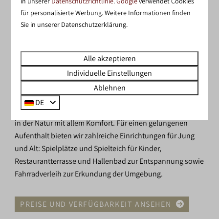
in unserer
Datenschutzrichtlinie
.
Google
verwendet Cookies
LUXURIÖSE GLAMPING-
für personalisierte Werbung. Weitere Informationen finden
UNTERKÜNFTE
Sie in unserer Datenschutzerklärung.
Möchten Sie Ihren Urlaub in einem Safarizelt in den
Alle akzeptieren
Niederlanden verbringen? Im Ferienpark Sallandshoeve
nahe Raalte finden Sie eine große Auswahl – von der
Individuelle Einstellungen
gemütlichen Safaricottage XS für zwei Personen bis zu
Ablehnen
vollständig eingerichteten Safarizelten mit eigenen
DE
Sanitäranlagen und Küche. Genießen Sie Glamping mitten
in der Natur mit allem Komfort. Für einen gelungenen
Aufenthalt bieten wir zahlreiche Einrichtungen für Jung
und Alt: Spielplätze und Spielteich für Kinder,
Restaurantterrasse und Hallenbad zur Entspannung sowie
Fahrradverleih zur Erkundung der Umgebung.
PREISE UND VERFÜGBARKEIT ANSEHEN