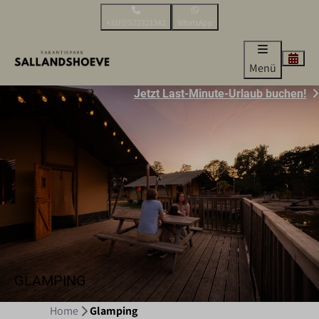
+31(0)572321342
WhatsApp
Menü
Jetzt Last-Minute-Urlaub buchen!
GLAMPING
Home
Glamping