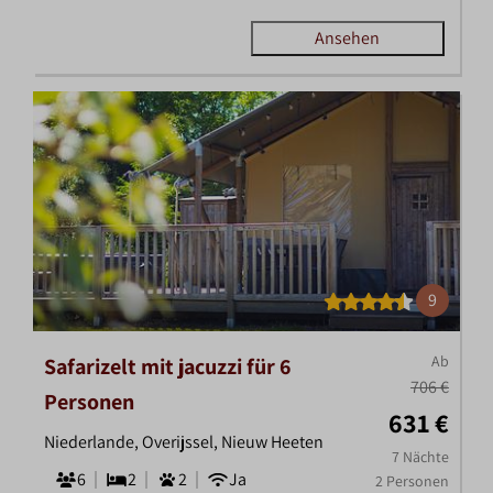
Ansehen
9
Ab
Safarizelt mit jacuzzi für 6
706 €
Personen
631 €
Niederlande, Overijssel, Nieuw Heeten
7 Nächte
6
2
2
Ja
2 Personen