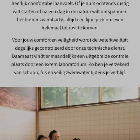
heerlijk comfortabel aanvoelt. Of je nu ’s ochtends rustig
wilt starten of na een dag in de natuur wilt ontspannen:
het binnenzwembad is altijd een fijne plek om even
helemaal tot rust te komen.
Voor jouw comfort en veiligheid wordt de waterkwaliteit
dagelijks gecontroleerd door onze technische dienst.
Daarnaast vindt er maandelijks een uitgebreide controle
plaats door een extern laboratorium. Zo ben je verzekerd
van schoon, fris en veilig zwemwater tijdens je verblijf.