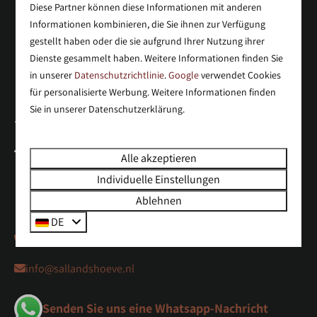
Diese Partner können diese Informationen mit anderen
Bezahlen Sie sicher
Informationen kombinieren, die Sie ihnen zur Verfügung
gestellt haben oder die sie aufgrund Ihrer Nutzung ihrer
Dienste gesammelt haben. Weitere Informationen finden Sie
in unserer
Datenschutzrichtlinie
.
Google
verwendet Cookies
für personalisierte Werbung. Weitere Informationen finden
Sie in unserer Datenschutzerklärung.
Holterweg 85
Alle akzeptieren
8112 AE Nieuw Heeten
Individuelle Einstellungen
Overijssel
Ablehnen
Nederland
DE
+31(0)572321342
info@sallandshoeve.nl
Senden Sie uns eine Whatsapp-Nachricht