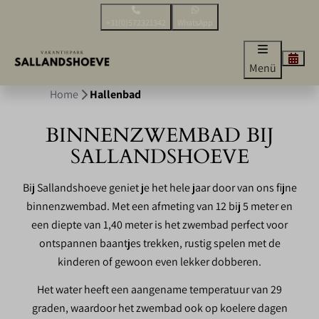
+31(0)572321342
WhatsApp
Menü
Home
Hallenbad
BINNENZWEMBAD BIJ
SALLANDSHOEVE
Bij Sallandshoeve geniet je het hele jaar door van ons fijne
binnenzwembad. Met een afmeting van 12 bij 5 meter en
een diepte van 1,40 meter is het zwembad perfect voor
ontspannen baantjes trekken, rustig spelen met de
kinderen of gewoon even lekker dobberen.
Het water heeft een aangename temperatuur van 29
graden, waardoor het zwembad ook op koelere dagen