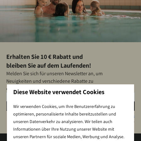
Erhalten Sie 10 € Rabatt und
bleiben Sie auf dem Laufenden!
Melden Sie sich für unseren Newsletter an, um
Neuigkeiten und verschiedene Rabatte zu
erhalten!
Diese Website verwendet Cookies
Senden
Wir verwenden Cookies, um Ihre Benutzererfahrung zu
optimieren, personalisierte Inhalte bereitzustellen und
Gesichert durch reCaptcha,
Datenschutzbestimmungen
und
Servicebedingungen
gelten.
unseren Datenverkehr zu analysieren. Wir teilen auch
Informationen über Ihre Nutzung unserer Website mit
unseren Partnern für soziale Medien, Werbung und Analyse.