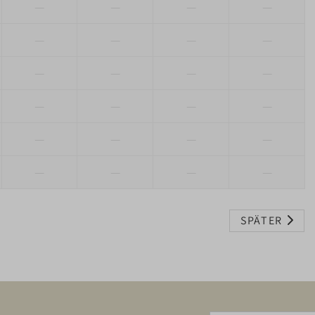
—
—
—
—
—
—
—
—
—
—
—
—
—
—
—
—
—
—
—
—
—
—
—
—
SPÄTER