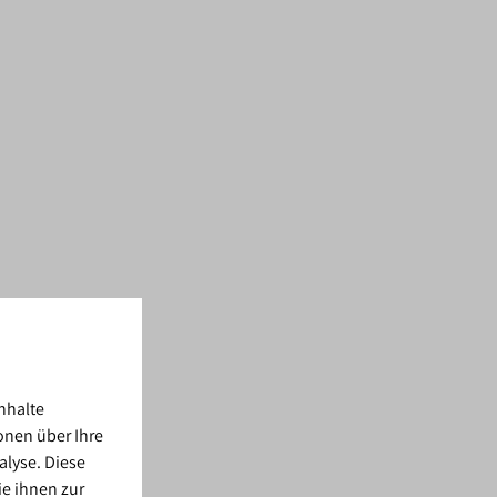
nhalte
onen über Ihre
alyse. Diese
e ihnen zur