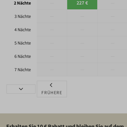
—
227 €
—
2 Nächte
—
—
—
3 Nächte
—
—
—
4 Nächte
—
—
—
5 Nächte
—
—
—
6 Nächte
—
—
—
7 Nächte
FRÜHERE
Erhalten Sie 10 € Rabatt und bleiben Sie auf dem