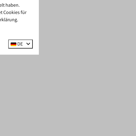
elt haben.
t Cookies für
rklärung.
DE