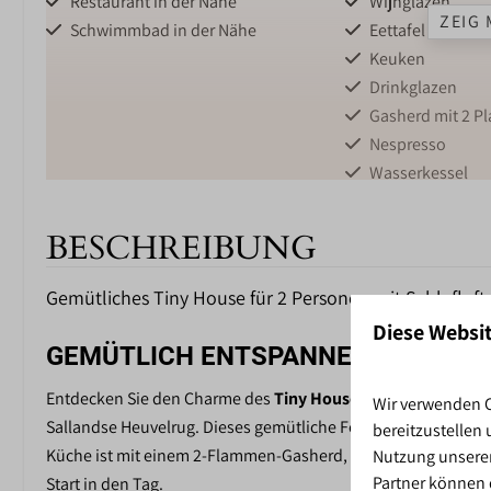
Restaurant in der Nähe
Wijnglazen
ZEIG 
Schwimmbad in der Nähe
Eettafel
Keuken
Drinkglazen
Gasherd mit 2 Pl
Nespresso
Wasserkessel
BADEZIMMER
AUSSENBER
BESCHREIBUNG
Badezimmer mit Dusche,
Patio
Gemütliches Tiny House für 2 Personen mit Schlafloft
Waschbecken und Toilette
Gartenmöbel
Diese Websi
GEMÜTLICH ENTSPANNEN MITTEN I
Entdecken Sie den Charme des
Tiny House
im Ferienpark de 
Wir verwenden C
Sallandse Heuvelrug. Dieses gemütliche Ferienhaus bietet all
bereitzustellen
Küche ist mit einem 2-Flammen-Gasherd, Kühlschrank und Ne
Nutzung unserer
Partner können 
Start in den Tag.