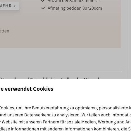
Anzahl der Schlafzimmer: 1
MEHR ↓
Afmeting bedden 80*200cm
atten
EICH
PARKFACILITEITEN DE
SALLANDSHOEVE
, Veranda und Naturblick im Sallandse Heuvelrug.
Midgetgolf
te verwendet Cookies
Binnenzwembad
N DER NATUR
Winkel
Tafeltennistafel
Sallandshoeve, am Rande des Campingfeldes, in der Nähe des
ookies, um Ihre Benutzererfahrung zu optimieren, personalisierte I
Buitenspeeltuin
es für einen entspannten Aufenthalt zu zweit. Die offene
 und unseren Datenverkehr zu analysieren. Wir teilen auch Informati
Binnenspeeltuin
spresso-Maschine ausgestattet – perfekt für einen guten
 Website mit unseren Partnern für soziale Medien, Werbung und An
Interactieve voetbalmuur
diese Informationen mit anderen Informationen kombinieren, die Si