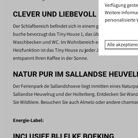
Verfügung geste
Weitere Informa
CLEVER UND LIEBEVOLL GESTALTE
personalisierte
Der Schlafbereich befindet sich in einem gemütlichen Schlaf
buche bevorzugt das Tiny House 1, das über ein Dachfenster 
Waschbecken und WC. Im Wohnbereich entspannen Sie auf de
Alle akzeptier
Heizfunktion ist das Tiny House zu jeder Jahreszeit komfor
entspannt Ihren Kaffee in der Sonne.
NATUR PUR IM SALLANDSE HEUVEL
Der Ferienpark de Sallandshoeve liegt inmitten eines Natu
Sallandse Heuvelrug und der Holterberg. Entdecken Sie Wan
Sie Wildtiere. Besuchen Sie auch Almelo oder andere charman
Energie-Label:
INCLUSIEF BIJ ELKE BOEKING