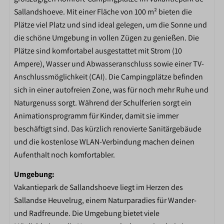
Interactieve voetbalmuur
Sallandshoeve. Mit einer Fläche von 100 m² bieten die
Spellenplein
Plätze viel Platz und sind ideal gelegen, um die Sonne und
Speelvijver
die schöne Umgebung in vollen Zügen zu genießen. Die
Skelterverhuur
Plätze sind komfortabel ausgestattet mit Strom (10
Receptie
Ampere), Wasser und Abwasseranschluss sowie einer TV-
Anschlussmöglichkeit (CAI). Die Campingplätze befinden
sich in einer autofreien Zone, was für noch mehr Ruhe und
Naturgenuss sorgt. Während der Schulferien sorgt ein
Animationsprogramm für Kinder, damit sie immer
beschäftigt sind. Das kürzlich renovierte Sanitärgebäude
und die kostenlose WLAN-Verbindung machen deinen
Aufenthalt noch komfortabler.
Umgebung:
Vakantiepark de Sallandshoeve liegt im Herzen des
Sallandse Heuvelrug, einem Naturparadies für Wander-
und Radfreunde. Die Umgebung bietet viele