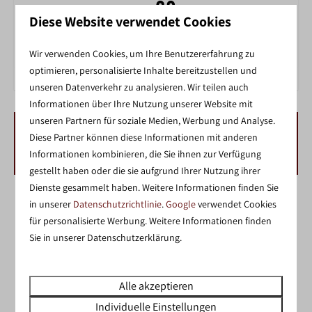
Diese Website verwendet Cookies
ZWEMMEN IN HET BINNENZWEMBAD
Wir verwenden Cookies, um Ihre Benutzererfahrung zu
optimieren, personalisierte Inhalte bereitzustellen und
unseren Datenverkehr zu analysieren. Wir teilen auch
Informationen über Ihre Nutzung unserer Website mit
unseren Partnern für soziale Medien, Werbung und Analyse.
Diese Partner können diese Informationen mit anderen
VERFÜGBARKEIT UND PREIS
Informationen kombinieren, die Sie ihnen zur Verfügung
gestellt haben oder die sie aufgrund Ihrer Nutzung ihrer
Dienste gesammelt haben. Weitere Informationen finden Sie
2 Gäste
in unserer
Datenschutzrichtlinie
.
Google
verwendet Cookies
für personalisierte Werbung. Weitere Informationen finden
Sie in unserer Datenschutzerklärung.
Mi
12-08-2026
Do
13-08-2026
Di
Mi
Do
Alle akzeptieren
11 Aug
12 Aug
13 Aug
Individuelle Einstellungen