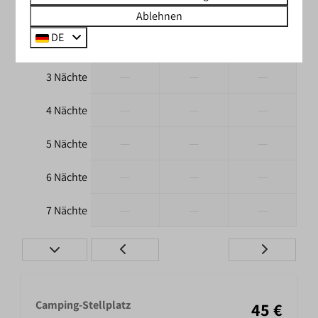
—
45 €
—
1 Nacht
Ablehnen
DE
—
—
—
2 Nächte
—
—
—
3 Nächte
—
—
—
4 Nächte
—
—
—
5 Nächte
—
—
—
6 Nächte
—
—
—
7 Nächte
Camping-Stellplatz
45 €