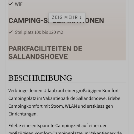
WiFi
ZEIG MEHR ↓
CAMPING-SPEZIFIKATIONEN
Stellplatz 100 bis 120 m2
PARKFACILITEITEN DE
SALLANDSHOEVE
Winkel
Restaurant
BESCHREIBUNG
Toiletgebouw
Verbringe deinen Urlaub auf einer großzügigen Komfort-
Fietsverhuur
Campingplatz im Vakantiepark de Sallandshoeve. Erlebe
Binnenzwembad
Campingkomfort mit Strom, WLAN und erstklassigen
Midgetgolf
Einrichtungen.
Tafeltennistafel
Buitenspeeltuin
Erlebe eine entspannte Campingzeit auf einer der
Binnenspeeltuin
großzügigen Komfort-Campingplätze im Vakantiepark de