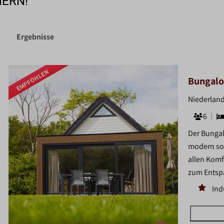
HERN!
Ergebnisse
EMPFOHLEN
Bungalo
Niederland
6
Der Bungal
modern sow
allen Komf
zum Entsp
Ind