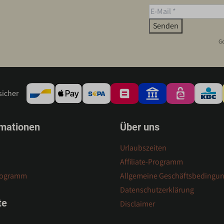
Senden
Ge
sicher
rmationen
Über uns
Urlaubszeiten
Affiliate-Programm
rogramm
Allgemeine Geschäftsbedingu
Datenschutzerklärung
te
Disclaimer