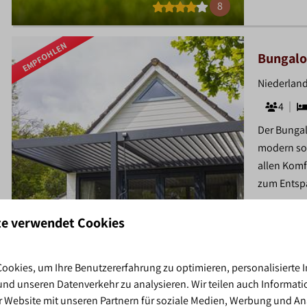
8
EMPFOHLEN
Bungalo
Niederland
4
Der Bungal
modern sow
allen Komf
zum Entsp
Ind
te verwendet Cookies
8,8
ookies, um Ihre Benutzererfahrung zu optimieren, personalisierte I
 und unseren Datenverkehr zu analysieren. Wir teilen auch Informati
 Website mit unseren Partnern für soziale Medien, Werbung und An