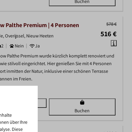
Buchen
578 €
w Palthe Premium | 4 Personen
516 €
e, Overijssel, Nieuw Heeten
2
Nein
Ja
ow Palthe Premium wurde kürzlich komplett renoviert und
ie stilvoll eingerichtet. Hier genießen Sie mit 4 Personen
ort inmitten der Natur, inklusive einer schönen Terrasse
annen im Freien.
uction cooktop
Ansehen
Buchen
nhalte
onen über Ihre
alyse. Diese