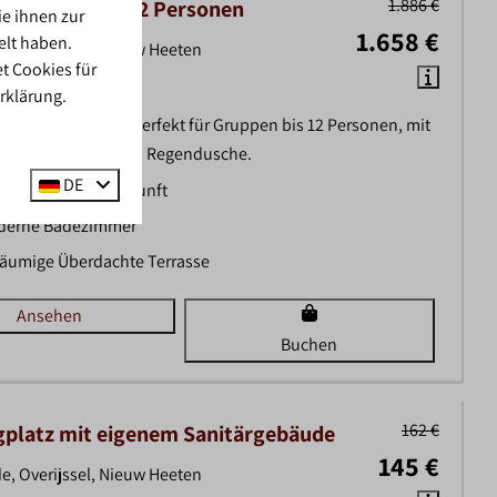
1.886 €
nder Lodges | 12 Personen
e ihnen zur
1.658 €
elt haben.
e, Overijssel, Nieuw Heeten
t Cookies für
6
4
Ja
rklärung.
s nebeneinander, perfekt für Gruppen bis 12 Personen, mit
, eigener Küche und Regendusche.
DE
ße Gruppenunterkunft
derne Badezimmer
äumige Überdachte Terrasse
Ansehen
Buchen
162 €
platz mit eigenem Sanitärgebäude
145 €
e, Overijssel, Nieuw Heeten