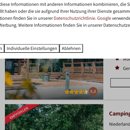
EMPFOHLEN
Tiny Wa
diese Informationen mit anderen Informationen kombinieren, die Si
llt haben oder die sie aufgrund Ihrer Nutzung ihrer Dienste gesamm
Niederland
tionen finden Sie in unserer
Datenschutzrichtlinie
.
Google
verwende
12
 Werbung. Weitere Informationen finden Sie in unserer Datenschutze
Drei Lodge
Naturblick
en
Individuelle Einstellungen
Ablehnen
Gro
Mo
Ger
8,8
EMPFOHLEN
Camping
Niederland