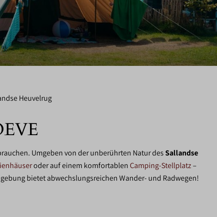
andse Heuvelrug
OEVE
für brauchen. Umgeben von der unberührten Natur des
Sallandse
rienhäuser
oder auf einem komfortablen
Camping-Stellplatz
–
e Umgebung bietet abwechslungsreichen Wander- und Radwegen!