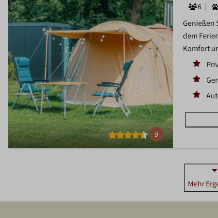
6
Genießen S
dem Ferien
Komfort un
Pri
Ger
Aut
9
Mehr Erg