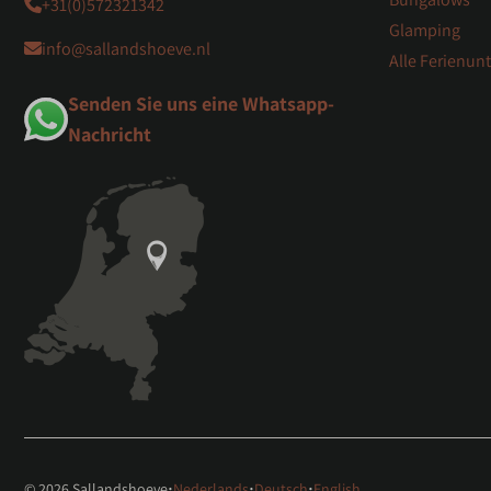
+31(0)572321342
Glamping
info@sallandshoeve.nl
Alle Ferienun
Senden Sie uns eine Whatsapp-
Nachricht
·
·
·
© 2026 Sallandshoeve
Nederlands
Deutsch
English