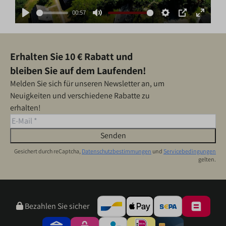
00:57
Play
Mute
Settings
PIP
Enter
fullscr
Erhalten Sie 10 € Rabatt und
bleiben Sie auf dem Laufenden!
Melden Sie sich für unseren Newsletter an, um
Neuigkeiten und verschiedene Rabatte zu
erhalten!
Senden
Gesichert durch reCaptcha,
Datenschutzbestimmungen
und
Servicebedingungen
gelten.
Bezahlen Sie sicher