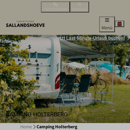
+31(0)572321342
WhatsApp
Menü
Jetzt Last-Minute-Urlaub buchen!
CAMPING HOLTERBERG
Home
Camping Holterberg