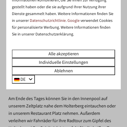
DER HOLTERBERG: DAS
WALHALLA FÜR
gestellt haben oder die sie aufgrund Ihrer Nutzung ihrer
Dienste gesammelt haben. Weitere Informationen finden Sie
NATURLIEBHABER
in unserer
Datenschutzrichtlinie
.
Google
verwendet Cookies
für personalisierte Werbung. Weitere Informationen finden
Ob Sie Rad fahren oder wandern gehen, der Holterberg
Sie in unserer Datenschutzerklärung.
wird Sie in Staunen versetzen. Der Holterberg ist Teil eines
Naturreservats,
des Sallandse Heuvelrug
, wo sich
Heidelandschaften und weite Wälder abwechseln. Und
Alle akzeptieren
von unserem
Zeltplatz nahe dem Holterberg
aus ist das
Individuelle Einstellungen
alles einfach zu erreichen. Aber es gibt noch mehr zu
Ablehnen
unternehmen, Sie können
Deventer
besuchen oder
DE
planen Sie einen Ausflug in den Avonturenpark
Hellendoorn.
Am Ende des Tages können Sie in den Innenpool auf
unserem Zeltplatz nahe dem Holterberg eintauchen oder
in unserem Restaurant Platz nehmen. Außerdem
verleihen wir Fahrräder für Ihre Radtour zum Gipfel des