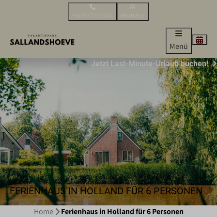
+31(0)572321342
WhatsApp
Menü
Jetzt Last-Minute-Urlaub buchen!
FERIENHAUS IN HOLLAND FÜR 6 PERSONEN
Home
Ferienhaus in Holland für 6 Personen