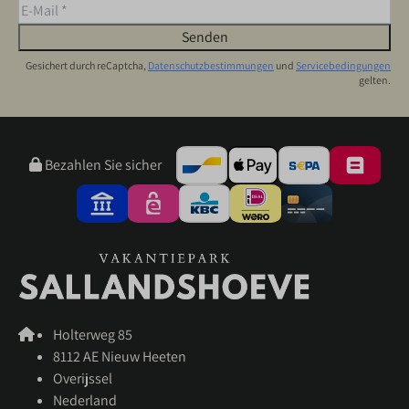
Senden
Gesichert durch reCaptcha,
Datenschutzbestimmungen
und
Servicebedingungen
gelten.
Bezahlen Sie sicher
Holterweg 85
8112 AE Nieuw Heeten
Overijssel
Nederland