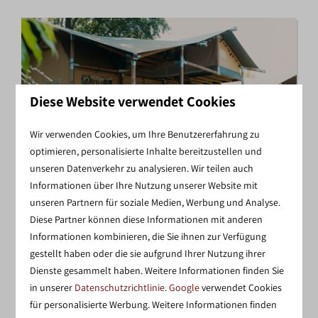
Diese Website verwendet Cookies
Wir verwenden Cookies, um Ihre Benutzererfahrung zu
optimieren, personalisierte Inhalte bereitzustellen und
unseren Datenverkehr zu analysieren. Wir teilen auch
Informationen über Ihre Nutzung unserer Website mit
RANGER LODGE FÜR 6
unseren Partnern für soziale Medien, Werbung und Analyse.
PERSONEN
Diese Partner können diese Informationen mit anderen
Erleben Sie luxuriöses Glamping in der Rangerlodge,
Informationen kombinieren, die Sie ihnen zur Verfügung
gestellt haben oder die sie aufgrund Ihrer Nutzung ihrer
einer geräumigen Unterkunft für 6 Personen mit
Dienste gesammelt haben. Weitere Informationen finden Sie
modernen Annehmlichkeiten und einer
in unserer
Datenschutzrichtlinie
.
Google
verwendet Cookies
wunderschönen Lage in der Natur.
für personalisierte Werbung. Weitere Informationen finden