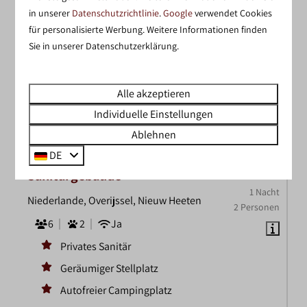
EMPFOHLEN
in unserer
Datenschutzrichtlinie
.
Google
verwendet Cookies
für personalisierte Werbung. Weitere Informationen finden
Sie in unserer Datenschutzerklärung.
Alle akzeptieren
9
Individuelle Einstellungen
Ablehnen
Ab
Campingplatz mit eigenem
DE
75 €
Sanitärgebäude
1 Nacht
Niederlande, Overijssel, Nieuw Heeten
2 Personen
6
2
Ja
Privates Sanitär
Geräumiger Stellplatz
Autofreier Campingplatz