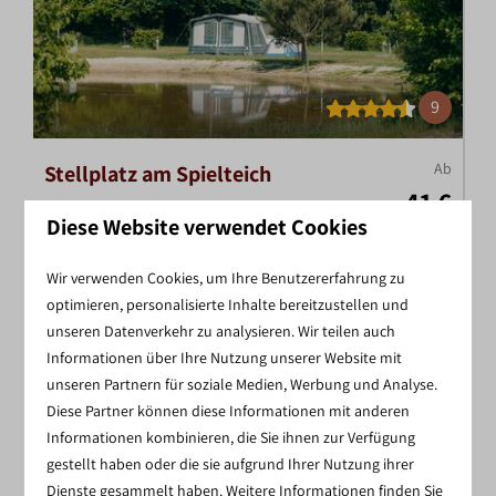
9
Ab
Stellplatz am Spielteich
41 €
Niederlande, Overijssel, Nieuw Heeten
Diese Website verwendet Cookies
1 Nacht
6
2
Ja
2 Personen
Wir verwenden Cookies, um Ihre Benutzererfahrung zu
Direkt am Teich
optimieren, personalisierte Inhalte bereitzustellen und
Kostenloses WLAN
unseren Datenverkehr zu analysieren. Wir teilen auch
Informationen über Ihre Nutzung unserer Website mit
Strandblick
unseren Partnern für soziale Medien, Werbung und Analyse.
Diese Partner können diese Informationen mit anderen
Ansehen
Informationen kombinieren, die Sie ihnen zur Verfügung
gestellt haben oder die sie aufgrund Ihrer Nutzung ihrer
Dienste gesammelt haben. Weitere Informationen finden Sie