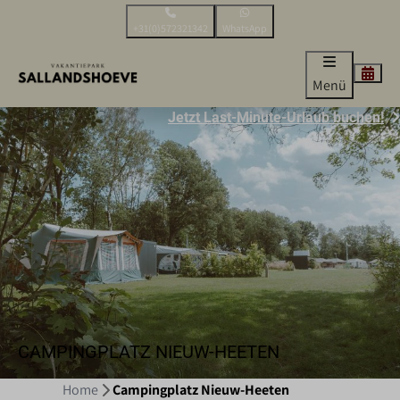
+31(0)572321342
WhatsApp
Menü
Jetzt Last-Minute-Urlaub buchen!
CAMPINGPLATZ NIEUW-HEETEN
Home
Campingplatz Nieuw-Heeten