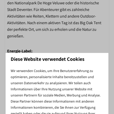
den Nationalpark De Hoge Veluwe oder die historische
PARKFACILITEITEN DE
Stadt Deventer. Für Abenteurer gibt es zahlreiche
SALLANDSHOEVE
Aktivitäten wie Reiten, Klettern und andere Outdoor-
Aktivitäten. Nach einem aktiven Tag ist das Big Oak Tent
Fietsverhuur
der perfekte Ort, um sich zu erholen und die Natur zu
Toiletgebouw
genießen.
Restaurant
Receptie
Energie-Label:
Skelterverhuur
Speelvijver
Diese Website verwendet Cookies
INCLUSIEF BIJ ELKE BOEKING
Spellenplein
Wir verwenden Cookies, um Ihre Benutzererfahrung zu
Interactieve voetbalmuur
optimieren, personalisierte Inhalte bereitzustellen und
Winkel
unseren Datenverkehr zu analysieren. Wir teilen auch
Binnenspeeltuin
GRATIS WIFI BIJ JOUW ACCOMMODATIE
Informationen über Ihre Nutzung unserer Website mit
Buitenspeeltuin
unseren Partnern für soziale Medien, Werbung und Analyse.
Tafeltennistafel
Diese Partner können diese Informationen mit anderen
Midgetgolf
Informationen kombinieren, die Sie ihnen zur Verfügung
Binnenzwembad
gestellt haben oder die sie aufgrund Ihrer Nutzung ihrer