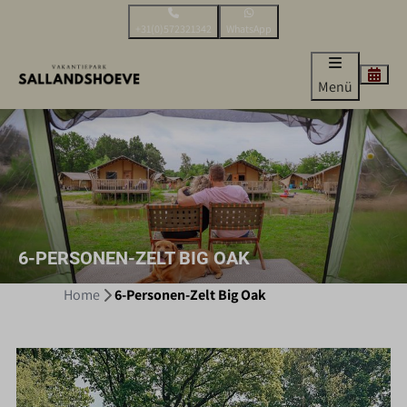
+31(0)572321342
WhatsApp
Menü
6-PERSONEN-ZELT BIG OAK
Home
6-Personen-Zelt Big Oak