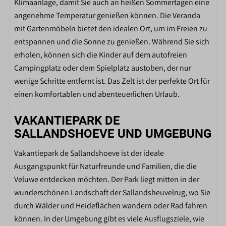
Klimaanlage, damit Sie auch an heißen Sommertagen eine
SCHLAFZIMMER
angenehme Temperatur genießen können. Die Veranda
Anzahl der Schlafzimmer: 3
mit Gartenmöbeln bietet den idealen Ort, um im Freien zu
Afmeting bedden 80*200cm
entspannen und die Sonne zu genießen. Während Sie sich
Kledingkast
erholen, können sich die Kinder auf dem autofreien
Stopcontact bij bed
Campingplatz oder dem Spielplatz austoben, der nur
wenige Schritte entfernt ist. Das Zelt ist der perfekte Ort für
BADEZIMMER
einen komfortablen und abenteuerlichen Urlaub.
Toilette im Badezimmer
VAKANTIEPARK DE
Dusche
SALLANDSHOEVE UND UMGEBUNG
Wastafel
Vakantiepark de Sallandshoeve ist der ideale
Badezimmer mit Dusche, Waschbecken und Toilette
Ausgangspunkt für Naturfreunde und Familien, die die
Veluwe entdecken möchten. Der Park liegt mitten in der
AUSSENBEREICH
wunderschönen Landschaft der Sallandsheuvelrug, wo Sie
Gartenmöbel
durch Wälder und Heideflächen wandern oder Rad fahren
Veranda
können. In der Umgebung gibt es viele Ausflugsziele, wie