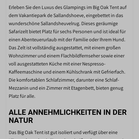
Erleben Sie den Luxus des Glampings im Big Oak Tent auf
WOHNZIMMER
dem Vakantiepark de Sallandshoeve, eingebettet in das
wunderschöne Sallandsheuvelrug. Dieses geräumige
Smart-TV
Safarizelt bietet Platz für sechs Personen und ist ideal für
einen Abenteuerurlaub mit der Familie oder Ihrem Hund.
KÜCHE
Das Zelt ist vollständig ausgestattet, mit einem großen
Eettafel
Wohnzimmer und einem Flachbildfernseher sowie einer
Keuken
voll ausgestatteten Küche mit einer Nespresso-
Wijnglazen
Kaffeemaschine und einem Kühlschrank mit Gefrierfach.
Drinkglazen
Die komfortablen Schlafzimmer, darunter eine Schlaf-
4-pits inductiekookplaat
Mezzanin und ein Zimmer mit Etagenbett, bieten genug
Komplett eingerichtete Küche mit vollem
Platz für alle.
Kücheninventar
Kühlschrank-Gefrierschrank-Kombination
ALLE ANNEHMLICHKEITEN IN DER
Nespresso
NATUR
Wasserkessel
Das Big Oak Tent ist gut isoliert und verfügt über eine