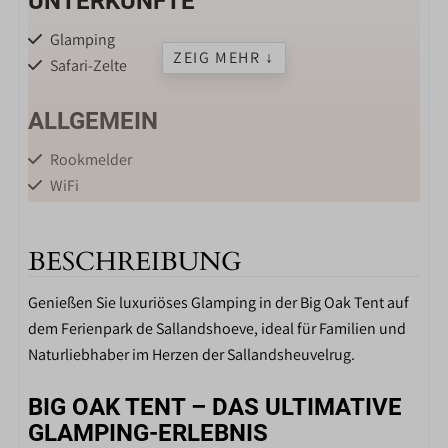
UNTERKÜNFTE
Glamping
ZEIG MEHR ↓
Safari-Zelte
ALLGEMEIN
Rookmelder
WiFi
Klimaanlage mit Heizung
Haustiere erlaubt
BESCHREIBUNG
LAGE
Genießen Sie luxuriöses Glamping in der Big Oak Tent auf
dem Ferienpark de Sallandshoeve, ideal für Familien und
Autofrei
Naturliebhaber im Herzen der Sallandsheuvelrug.
Spielplatz auf dem Campingplatz
Viel Sonne
BIG OAK TENT – DAS ULTIMATIVE
Sanitäre Anlagen in der Nähe
GLAMPING-ERLEBNIS
Spielplatz in der Nähe