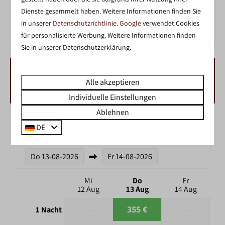
ZWEMMEN IN HET BINNENZWEMBAD
Dienste gesammelt haben. Weitere Informationen finden Sie
in unserer
Datenschutzrichtlinie
.
Google
verwendet Cookies
für personalisierte Werbung. Weitere Informationen finden
Sie in unserer Datenschutzerklärung.
VERFÜGBARKEIT UND PREIS
Alle akzeptieren
Individuelle Einstellungen
Ablehnen
2 Gäste
DE
Do
13-08-2026
Fr
14-08-2026
Mi
Do
Fr
12 Aug
13 Aug
14 Aug
—
355 €
—
1 Nacht