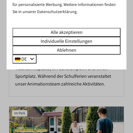
für personalisierte Werbung. Weitere Informationen finden
Sie in unserer Datenschutzerklärung.
Alle akzeptieren
Individuelle Einstellungen
SPIELPLATZ
Ablehnen
DE
Für die Kinder gibt es Spielgeräte, eine
Tischtennisplatte, ein Lufttrampolin und einen
Sportplatz. Während der Schulferien veranstaltet
unser Animationsteam zahlreiche Aktivitäten.
Im Park