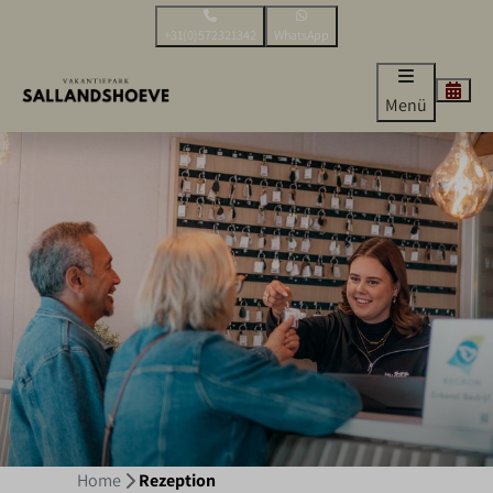
+31(0)572321342
WhatsApp
Menü
Home
Rezeption