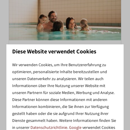
HALLENBAD
Diese Website verwendet Cookies
Der Ferienpark verfügt über ein ca. 60 m² großes
Wir verwenden Cookies, um Ihre Benutzererfahrung zu
Hallenbad. Eine Reservierung ist nicht notwendig.
optimieren, personalisierte Inhalte bereitzustellen und
Viel Badespaß!
unseren Datenverkehr zu analysieren. Wir teilen auch
Informationen über Ihre Nutzung unserer Website mit
unseren Partnern für soziale Medien, Werbung und Analyse.
MEHR
Diese Partner können diese Informationen mit anderen
Informationen kombinieren, die Sie ihnen zur Verfügung
gestellt haben oder die sie aufgrund Ihrer Nutzung ihrer
Dienste gesammelt haben. Weitere Informationen finden Sie
Im Park
in unserer
Datenschutzrichtlinie
.
Google
verwendet Cookies