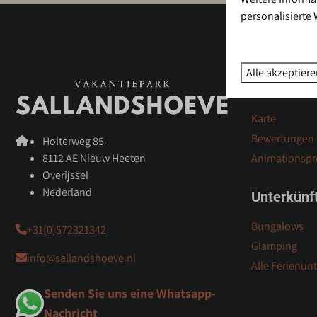
personalisierte
Bezahlen Sie 
Alle akzeptier
Park Info
Karte
Bewertungen
Holterweg 85
8112 AE Nieuw Heeten
Animationsp
Overijssel
Nederland
Unterkünf
Bungalows
+31(0)572321342
Glamping
info@sallandshoeve.nl
Alle Ferienun
Senden Sie uns eine Whatsapp-
Nachricht