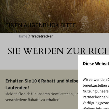
EINEN AUGENBLICK BITTE.
Home
Tradetracker
SIE WERDEN ZUR RIC
Diese Websi
Wir verwenden C
Erhalten Sie 10 € Rabatt und bleiben Sie auf dem
bereitzustellen
Laufenden!
Nutzung unserer
Melden Sie sich für unseren Newsletter an, um Neuigkeiten und
Partner können 
verschiedene Rabatte zu erhalten!
Verfügung geste
Weitere Informa