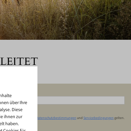
LEITET
nhalte
onen über Ihre
alyse. Diese
e ihnen zur
sichert durch reCaptcha,
Datenschutzbestimmungen
und
Servicebedingungen
gelten.
elt haben.
t Cookies für