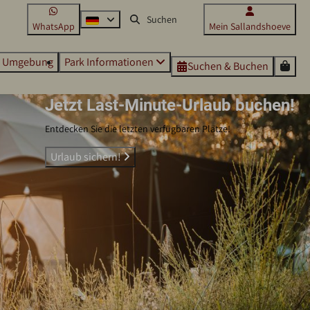
WhatsApp
Mein Sallandshoeve
Umgebung
Park Informationen
Suchen & Buchen
Jetzt Last-Minute-Urlaub buchen!
Entdecken Sie die letzten verfügbaren Plätze!
Urlaub sichern!