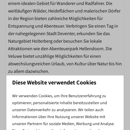
einem idealen Gebiet für Wanderer und Radfahrer. Die
Fietsverhuur
weitläufigen Wälder, Heideflächen und malerischen Dörfer
Toiletgebouw
in der Region bieten zahlreiche Möglichkeiten für
Restaurant
Entspannung und Abenteuer. Verbringen Sie einen Tag in
der nahegelegenen Stadt Deventer, erkunden Sie das
Naturgebiet Holterberg oder besuchen Sie lokale
Attraktionen wie den Abenteuerpark Hellendoorn. Die
Veluwe bietet unzählige Möglichkeiten für einen
abwechslungsreichen Urlaub, von Kultur über Natur bis hin
zu allem dazwischen.
Diese Website verwendet Cookies
Energie-Label:
Wir verwenden Cookies, um Ihre Benutzererfahrung zu
INCLUSIEF BIJ ELKE BOEKING
optimieren, personalisierte Inhalte bereitzustellen und
unseren Datenverkehr zu analysieren. Wir teilen auch
Informationen über Ihre Nutzung unserer Website mit
unseren Partnern für soziale Medien, Werbung und Analyse.
GRATIS WIFI BIJ JOUW ACCOMMODATIE