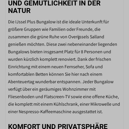
UND GEMÜTLICHKEIT IN DER
Magnetron mit grill
NATUR
Nespresso
Die IJssel Plus Bungalow ist die ideale Unterkunft für
SCHLAFZIMMER
größere Gruppen wie Familien oder Freunde, die
zusammen die grüne Ruhe von Overijssels Salland
Anzahl der Schlafzimmer: 4
genießen möchten. Diese zwei nebeneinander liegenden
Stopcontact bij bed
Bungalows bieten insgesamt Platz für 8 Personen und
Kledingkast
wurden kürzlich komplett renoviert. Dank der frischen
Afmeting bedden 80*200cm
Einrichtung mit einem neuen Fernseher, Sofa und
komfortablen Betten können Sie hier nach einem
BADEZIMMER
Abenteuertag wunderbar entspannen. Jeder Bungalow
Wastafel
verfügt über ein geräumiges Wohnzimmer mit
Dusche
Fliesenboden und Flatscreen-TV sowie eine offene Küche,
Bad mit Dusche und Waschbecken
die komplett mit einem Kühlschrank, einer Mikrowelle und
einer Nespresso-Kaffeemaschine ausgestattet ist.
AUSSENBEREICH
KOMFORT UND PRIVATSPHÄRE