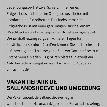
Patio
Parkplatz
Jeder Bungalow hat zwei Schlafzimmer, eines im
Gartenmöbel
Erdgeschoss und eines im Obergeschoss, beide mit
komfortablen Einzelbetten. Das Badezimmer im
PARKFACILITEITEN DE
Erdgeschoss ist mit einer geräumigen Dusche, einem
SALLANDSHOEVE
Waschbecken und einer separaten Toilette ausgestattet.
Die Zentralheizung sorgt an kühleren Tagen für
Buitenspeeltuin
zusätzlichen Komfort. Draußen können Sie die frische Luft
Tafeltennistafel
auf Ihrer eigenen Terrasse genießen, wo Gartenmöbel zum
Midgetgolf
Entspannen einladen. Es gibt Parkplätze für jeweils ein
Binnenzwembad
Auto bei jedem Bungalow, was das Ein- und Ausparken
Winkel
einfach macht.
Binnenspeeltuin
Interactieve voetbalmuur
VAKANTIEPARK DE
Spellenplein
SALLANDSHOEVE UND UMGEBUNG
Speelvijver
Der Vakantiepark de Sallandshoeve liegt im
Skelterverhuur
wunderschönen Naturschutzgebiet der Sallandsheuvelrug,
Receptie