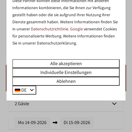
Diese Partner können diese Informationen mit anderen
Informationen kombinieren, die Sie ihnen zur Verfügung
gestellt haben oder die sie aufgrund Ihrer Nutzung ihrer
Dienste gesammelt haben. Weitere Informationen finden Sie
in unserer
Datenschutzrichtlinie
.
Google
verwendet Cookies
ZWEMMEN IN HET BINNENZWEMBAD
für personalisierte Werbung. Weitere Informationen finden
Sie in unserer Datenschutzerklärung.
Alle akzeptieren
Individuelle Einstellungen
VERFÜGBARKEIT UND PREIS
Ablehnen
DE
2 Gäste
Mo
14-09-2026
Di
15-09-2026