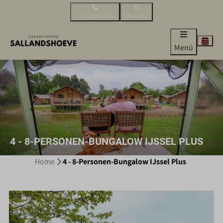
+31(0)572321342
WhatsApp
Menü
4 - 8-PERSONEN-BUNGALOW IJSSEL PLUS
Home
4 - 8-Personen-Bungalow IJssel Plus