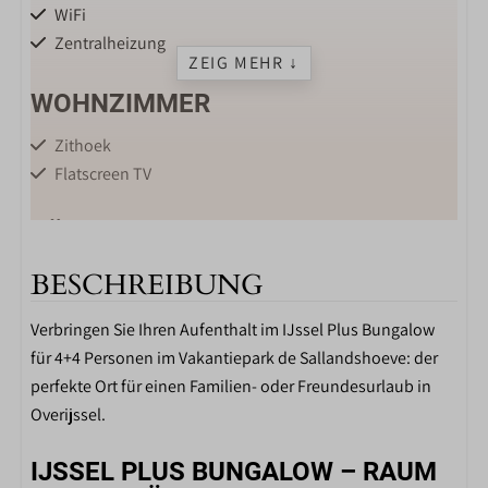
WiFi
Zentralheizung
ZEIG MEHR ↓
WOHNZIMMER
Zithoek
Flatscreen TV
KÜCHE
Eettafel
BESCHREIBUNG
Keuken
Verbringen Sie Ihren Aufenthalt im IJssel Plus Bungalow
Drinkglazen
für 4+4 Personen im Vakantiepark de Sallandshoeve: der
Wijnglazen
perfekte Ort für einen Familien- oder Freundesurlaub in
4-Platten-Herd
Overijssel.
Komplett eingerichtete Küche mit vollem
Kücheninventar
IJSSEL PLUS BUNGALOW – RAUM
Kühlschrank-Gefrierschrank-Kombination